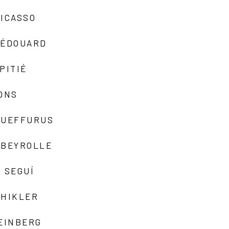
ICASSO
-ÉDOUARD
PITIÉ
ONS
QUEFFURUS
EBEYROLLE
 SEGUÍ
SHIKLER
EINBERG