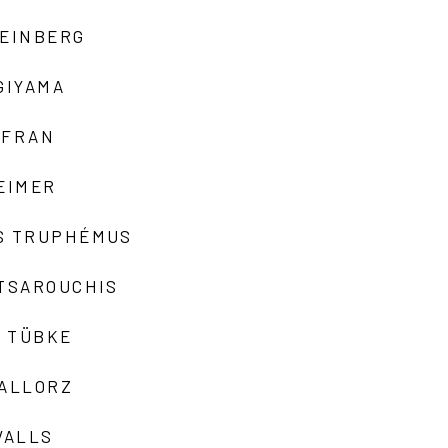
TEINBERG
GIYAMA
AFRAN
EIMER
S TRUPHÉMUS
 TSAROUCHIS
 TÜBKE
VALLORZ
VALLS