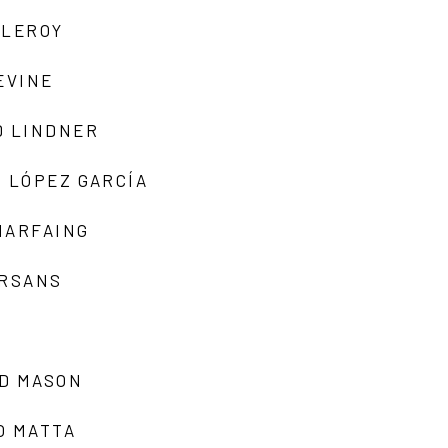
 LEROY
EVINE
D LINDNER
 LÓPEZ GARCÍA
MARFAING
ARSANS
D MASON
O MATTA