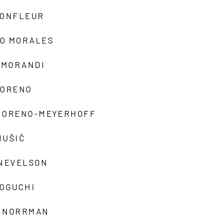
MONFLEUR
O MORALES
 MORANDI
MORENO
MORENO-MEYERHOFF
MUŠIČ
 NEVELSON
NOGUCHI
 NORRMAN