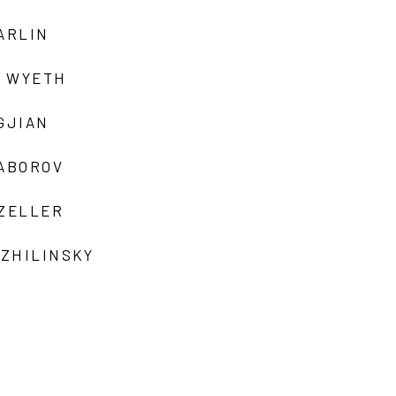
ARLIN
 WYETH
GJIAN
ZABOROV
 ZELLER
 ZHILINSKY