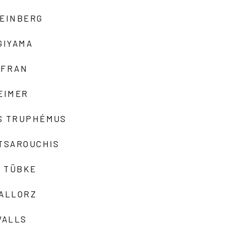
TEINBERG
GIYAMA
AFRAN
EIMER
S TRUPHÉMUS
 TSAROUCHIS
 TÜBKE
VALLORZ
VALLS