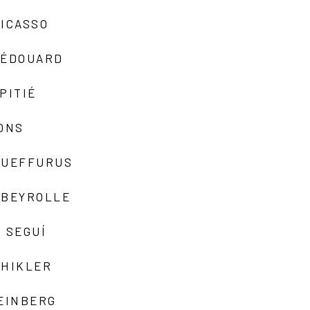
ICASSO
-ÉDOUARD
PITIÉ
ONS
QUEFFURUS
EBEYROLLE
 SEGUÍ
SHIKLER
EINBERG