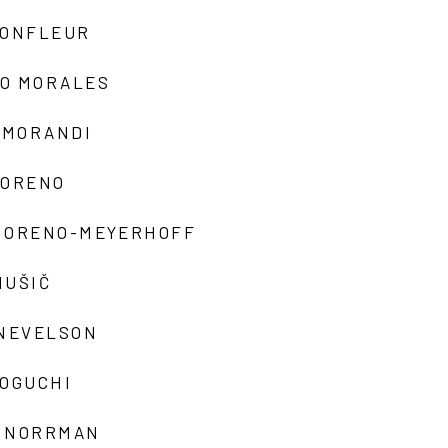
MONFLEUR
O MORALES
 MORANDI
MORENO
MORENO-MEYERHOFF
MUŠIČ
 NEVELSON
NOGUCHI
 NORRMAN