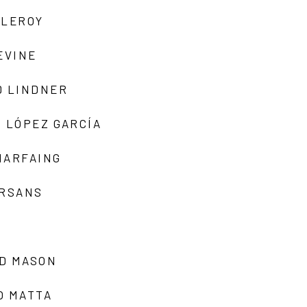
 LEROY
EVINE
D LINDNER
 LÓPEZ GARCÍA
MARFAING
ARSANS
D MASON
O MATTA