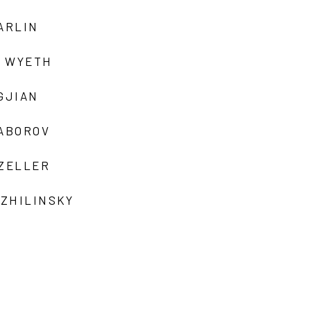
ARLIN
 WYETH
GJIAN
ZABOROV
 ZELLER
 ZHILINSKY