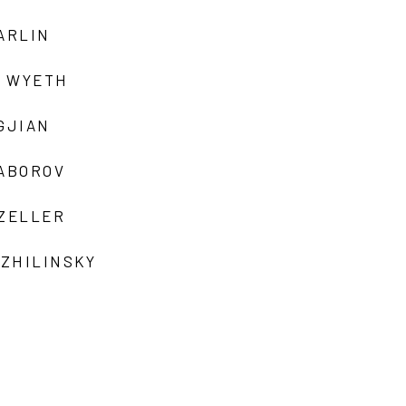
ARLIN
 WYETH
GJIAN
ZABOROV
 ZELLER
 ZHILINSKY