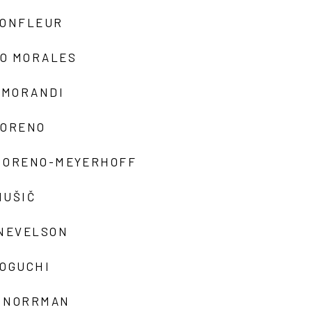
MONFLEUR
O MORALES
 MORANDI
MORENO
MORENO-MEYERHOFF
MUŠIČ
 NEVELSON
NOGUCHI
 NORRMAN