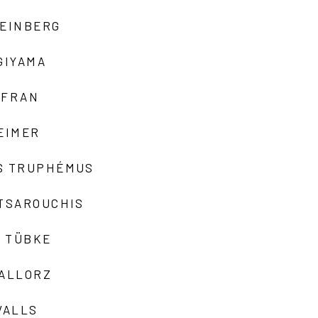
TEINBERG
GIYAMA
AFRAN
EIMER
S TRUPHÉMUS
 TSAROUCHIS
 TÜBKE
VALLORZ
VALLS