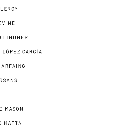
 LEROY
EVINE
D LINDNER
 LÓPEZ GARCÍA
MARFAING
ARSANS
D MASON
O MATTA