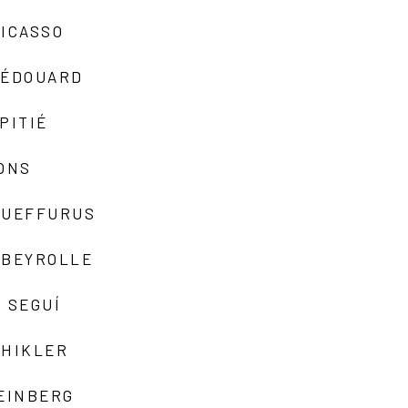
ICASSO
-ÉDOUARD
PITIÉ
ONS
QUEFFURUS
EBEYROLLE
 SEGUÍ
SHIKLER
EINBERG