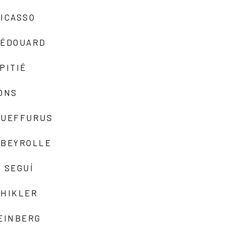
ICASSO
-ÉDOUARD
PITIÉ
ONS
QUEFFURUS
EBEYROLLE
 SEGUÍ
SHIKLER
EINBERG