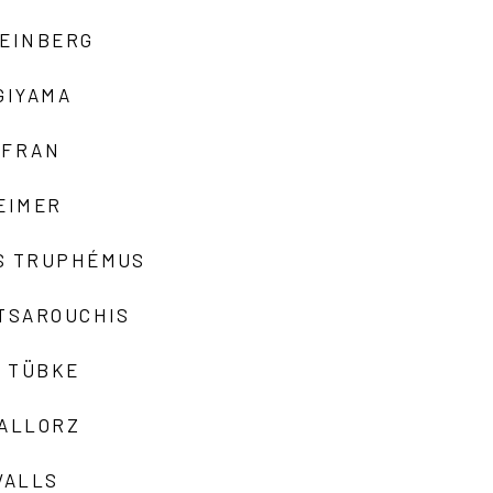
TEINBERG
GIYAMA
AFRAN
EIMER
S TRUPHÉMUS
 TSAROUCHIS
 TÜBKE
VALLORZ
VALLS