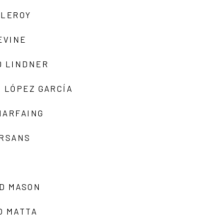
 LEROY
EVINE
D LINDNER
 LÓPEZ GARCÍA
MARFAING
ARSANS
D MASON
O MATTA