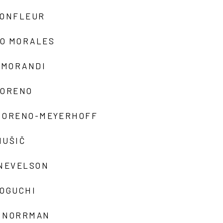
MONFLEUR
O MORALES
 MORANDI
MORENO
MORENO-MEYERHOFF
MUŠIČ
 NEVELSON
NOGUCHI
 NORRMAN