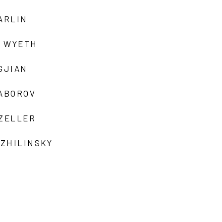
ARLIN
 WYETH
GJIAN
ZABOROV
 ZELLER
 ZHILINSKY