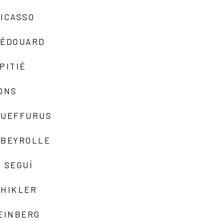
ICASSO
-ÉDOUARD
PITIÉ
ONS
QUEFFURUS
EBEYROLLE
 SEGUÍ
SHIKLER
EINBERG