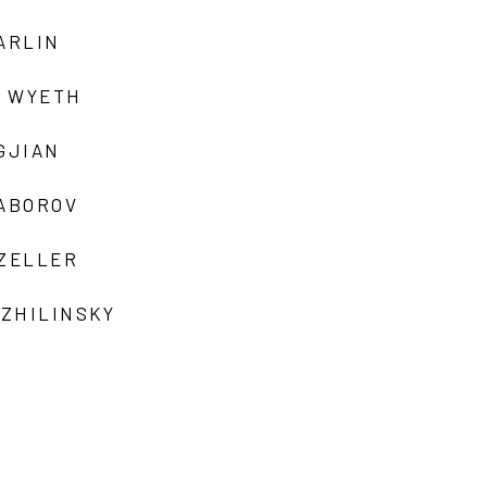
ARLIN
 WYETH
GJIAN
ZABOROV
 ZELLER
 ZHILINSKY