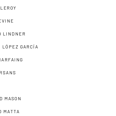
 LEROY
EVINE
D LINDNER
 LÓPEZ GARCÍA
MARFAING
ARSANS
D MASON
O MATTA