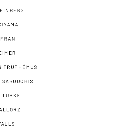
TEINBERG
GIYAMA
AFRAN
EIMER
S TRUPHÉMUS
 TSAROUCHIS
 TÜBKE
VALLORZ
VALLS