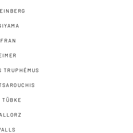
TEINBERG
GIYAMA
AFRAN
EIMER
S TRUPHÉMUS
 TSAROUCHIS
 TÜBKE
VALLORZ
VALLS