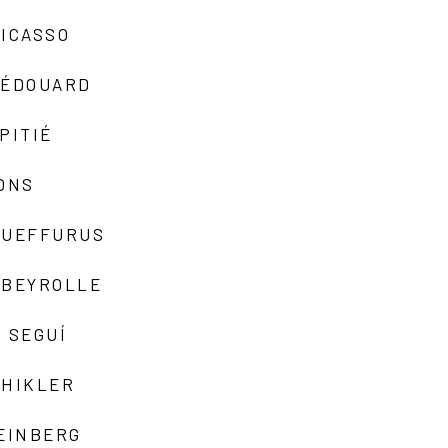
ICASSO
-ÉDOUARD
PITIÉ
ONS
QUEFFURUS
EBEYROLLE
 SEGUÍ
SHIKLER
EINBERG