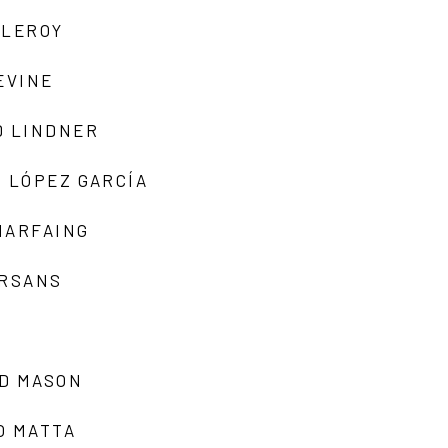
 LEROY
EVINE
D LINDNER
 LÓPEZ GARCÍA
MARFAING
ARSANS
D MASON
O MATTA