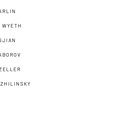
ARLIN
 WYETH
GJIAN
ZABOROV
 ZELLER
 ZHILINSKY