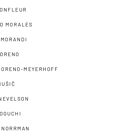
MONFLEUR
O MORALES
 MORANDI
MORENO
MORENO-MEYERHOFF
MUŠIČ
 NEVELSON
NOGUCHI
 NORRMAN