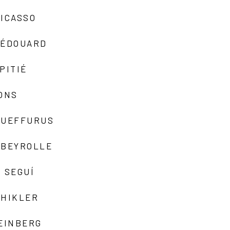
ICASSO
-ÉDOUARD
PITIÉ
ONS
QUEFFURUS
EBEYROLLE
 SEGUÍ
SHIKLER
EINBERG