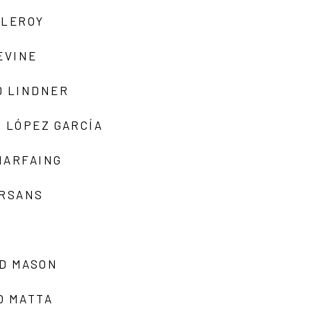
 LEROY
EVINE
D LINDNER
 LÓPEZ GARCÍA
MARFAING
ARSANS
D MASON
O MATTA