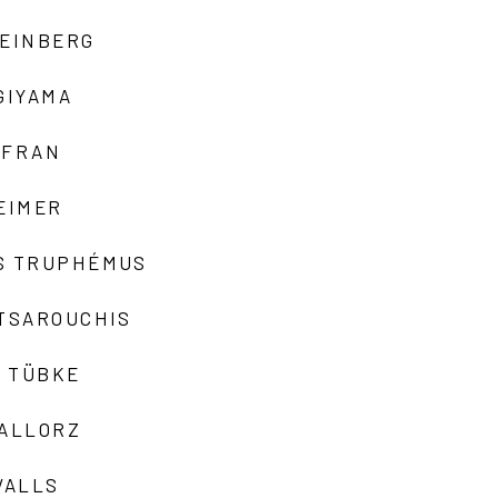
TEINBERG
GIYAMA
AFRAN
EIMER
S TRUPHÉMUS
 TSAROUCHIS
 TÜBKE
VALLORZ
VALLS