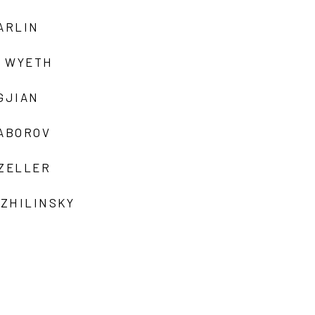
ARLIN
 WYETH
GJIAN
ZABOROV
 ZELLER
 ZHILINSKY