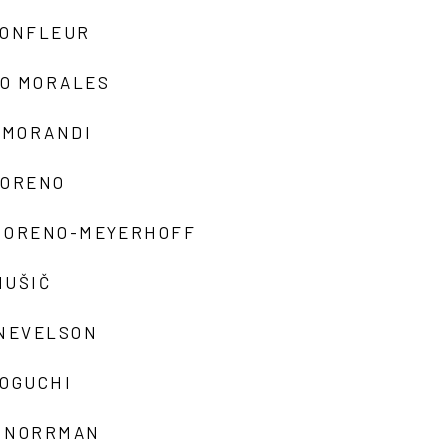
MONFLEUR
O MORALES
 MORANDI
MORENO
MORENO-MEYERHOFF
MUŠIČ
 NEVELSON
NOGUCHI
 NORRMAN