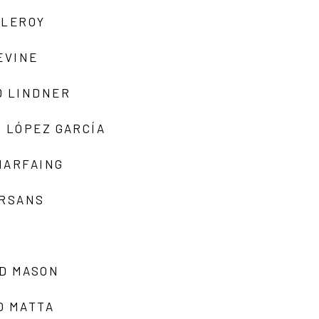
 LEROY
EVINE
D LINDNER
 LÓPEZ GARCÍA
MARFAING
ARSANS
D MASON
O MATTA