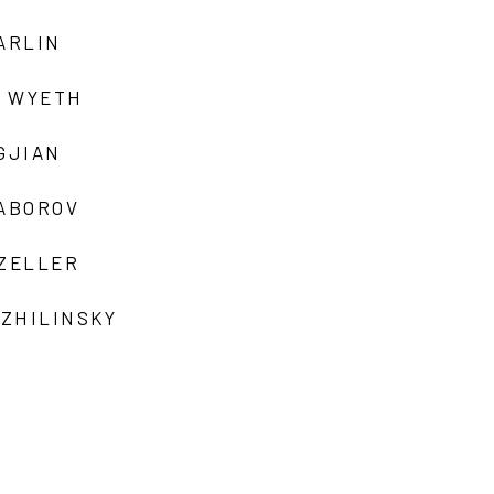
ARLIN
 WYETH
GJIAN
ZABOROV
 ZELLER
 ZHILINSKY