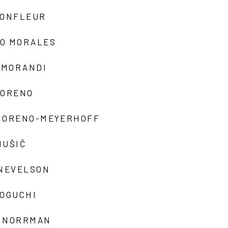
MONFLEUR
O MORALES
 MORANDI
MORENO
MORENO-MEYERHOFF
MUŠIČ
 NEVELSON
NOGUCHI
 NORRMAN