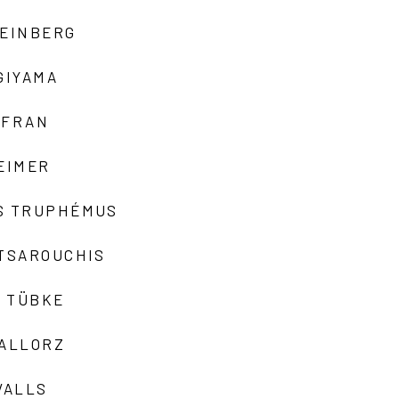
TEINBERG
GIYAMA
AFRAN
EIMER
S TRUPHÉMUS
 TSAROUCHIS
 TÜBKE
VALLORZ
VALLS