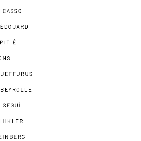
ICASSO
-ÉDOUARD
PITIÉ
ONS
QUEFFURUS
EBEYROLLE
 SEGUÍ
SHIKLER
EINBERG