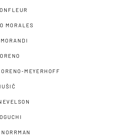
MONFLEUR
O MORALES
 MORANDI
MORENO
MORENO-MEYERHOFF
MUŠIČ
 NEVELSON
NOGUCHI
 NORRMAN