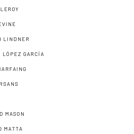
 LEROY
EVINE
D LINDNER
 LÓPEZ GARCÍA
MARFAING
ARSANS
D MASON
O MATTA