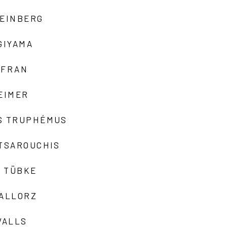
TEINBERG
GIYAMA
AFRAN
EIMER
S TRUPHÉMUS
 TSAROUCHIS
 TÜBKE
VALLORZ
VALLS