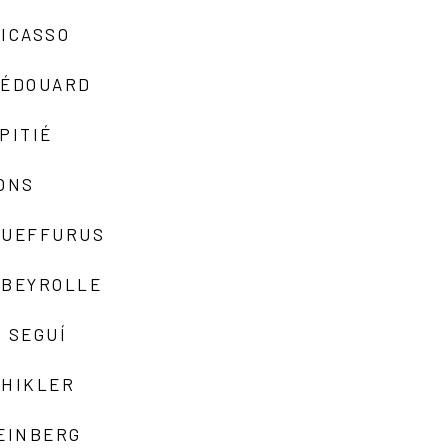
ICASSO
-ÉDOUARD
PITIÉ
ONS
QUEFFURUS
EBEYROLLE
 SEGUÍ
SHIKLER
EINBERG