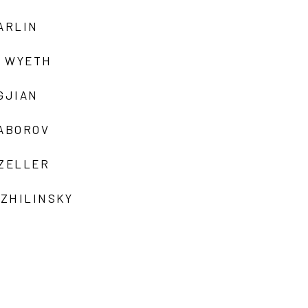
ARLIN
 WYETH
GJIAN
ZABOROV
 ZELLER
 ZHILINSKY