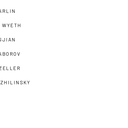
ARLIN
 WYETH
GJIAN
ZABOROV
 ZELLER
 ZHILINSKY