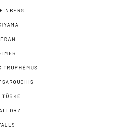
TEINBERG
GIYAMA
AFRAN
EIMER
S TRUPHÉMUS
 TSAROUCHIS
 TÜBKE
VALLORZ
VALLS