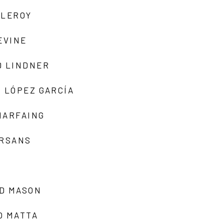
 LEROY
EVINE
D LINDNER
 LÓPEZ GARCÍA
MARFAING
ARSANS
D MASON
O MATTA