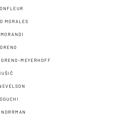
MONFLEUR
O MORALES
 MORANDI
MORENO
MORENO-MEYERHOFF
MUŠIČ
 NEVELSON
NOGUCHI
 NORRMAN