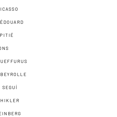
ICASSO
-ÉDOUARD
PITIÉ
ONS
QUEFFURUS
EBEYROLLE
 SEGUÍ
SHIKLER
EINBERG