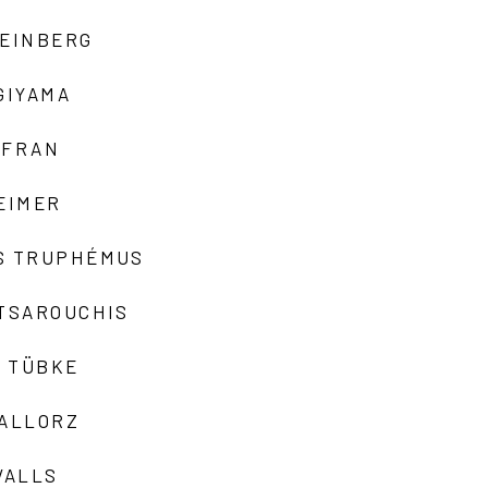
TEINBERG
GIYAMA
AFRAN
EIMER
S TRUPHÉMUS
 TSAROUCHIS
 TÜBKE
VALLORZ
VALLS