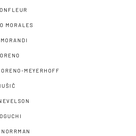
MONFLEUR
O MORALES
 MORANDI
MORENO
MORENO-MEYERHOFF
MUŠIČ
 NEVELSON
NOGUCHI
 NORRMAN