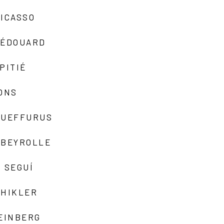
ICASSO
-ÉDOUARD
PITIÉ
ONS
QUEFFURUS
EBEYROLLE
 SEGUÍ
SHIKLER
EINBERG