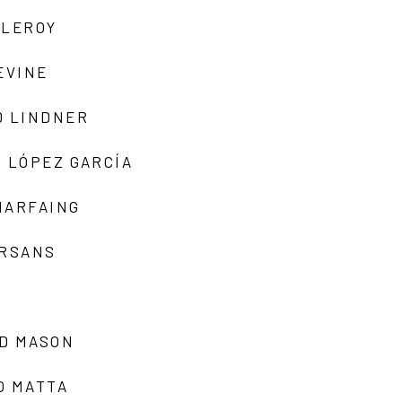
 LEROY
EVINE
D LINDNER
 LÓPEZ GARCÍA
MARFAING
ARSANS
D MASON
O MATTA