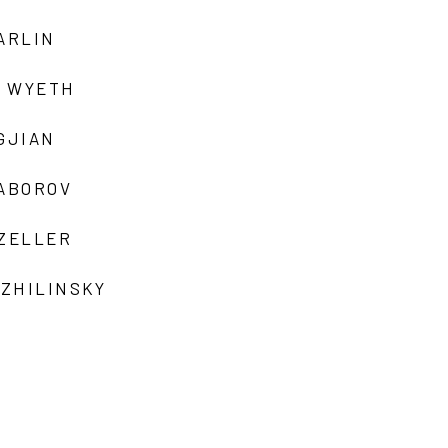
ARLIN
 WYETH
GJIAN
ZABOROV
 ZELLER
 ZHILINSKY