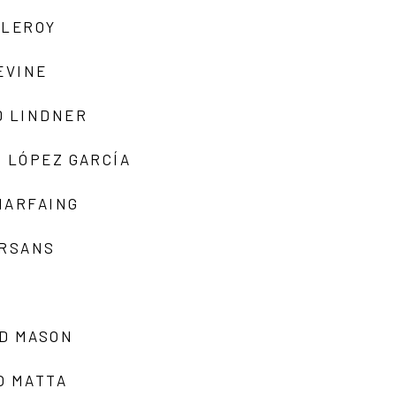
 LEROY
EVINE
D LINDNER
 LÓPEZ GARCÍA
MARFAING
ARSANS
D MASON
O MATTA