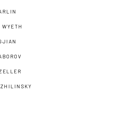
ARLIN
 WYETH
GJIAN
ZABOROV
 ZELLER
 ZHILINSKY