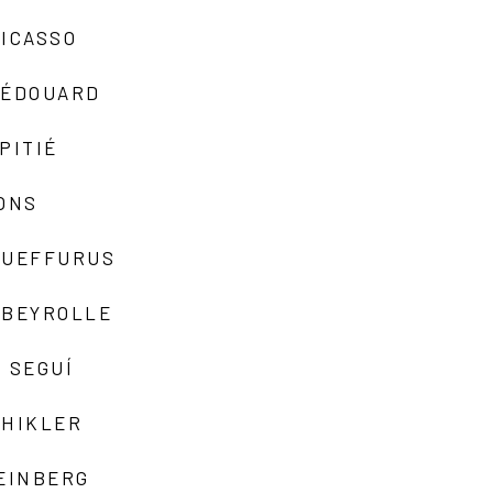
ICASSO
-ÉDOUARD
PITIÉ
ONS
QUEFFURUS
EBEYROLLE
 SEGUÍ
SHIKLER
EINBERG