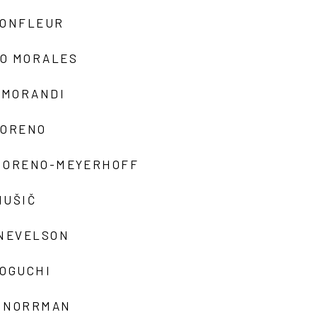
MONFLEUR
O MORALES
 MORANDI
MORENO
MORENO-MEYERHOFF
MUŠIČ
 NEVELSON
NOGUCHI
 NORRMAN