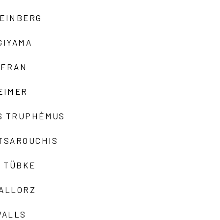
TEINBERG
GIYAMA
AFRAN
EIMER
S TRUPHÉMUS
 TSAROUCHIS
 TÜBKE
VALLORZ
VALLS