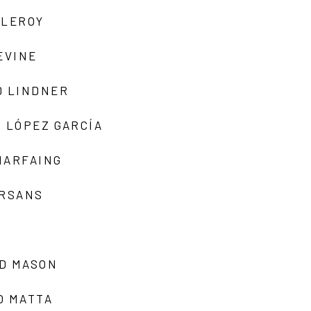
 LEROY
EVINE
D LINDNER
 LÓPEZ GARCÍA
MARFAING
ARSANS
D MASON
O MATTA