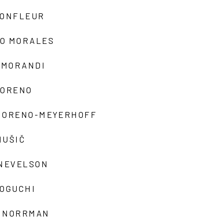
MONFLEUR
O MORALES
 MORANDI
MORENO
MORENO-MEYERHOFF
MUŠIČ
 NEVELSON
NOGUCHI
 NORRMAN