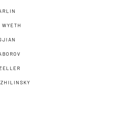
ARLIN
 WYETH
GJIAN
ZABOROV
 ZELLER
 ZHILINSKY