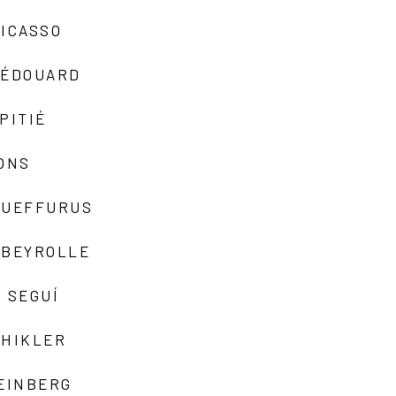
ICASSO
-ÉDOUARD
PITIÉ
ONS
QUEFFURUS
EBEYROLLE
 SEGUÍ
SHIKLER
EINBERG