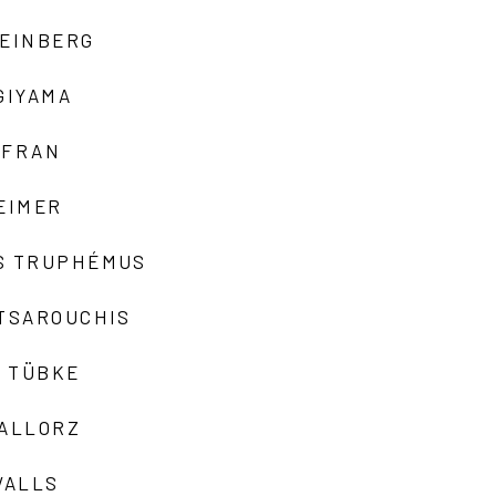
TEINBERG
GIYAMA
AFRAN
EIMER
S TRUPHÉMUS
 TSAROUCHIS
 TÜBKE
VALLORZ
VALLS