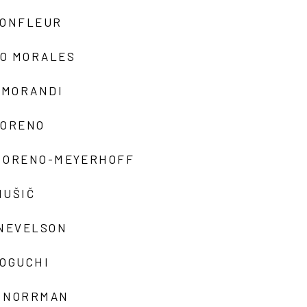
MONFLEUR
O MORALES
 MORANDI
MORENO
MORENO-MEYERHOFF
MUŠIČ
 NEVELSON
NOGUCHI
 NORRMAN