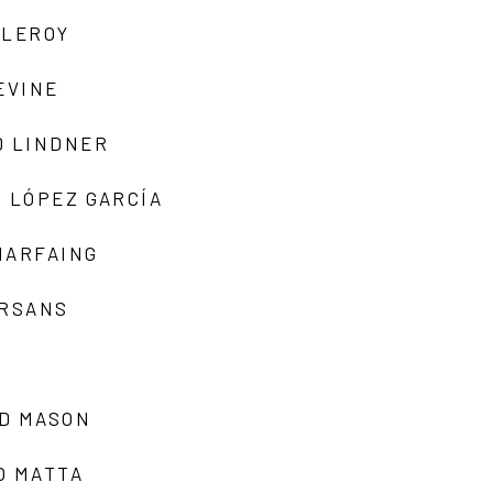
 LEROY
EVINE
D LINDNER
 LÓPEZ GARCÍA
MARFAING
ARSANS
D MASON
O MATTA