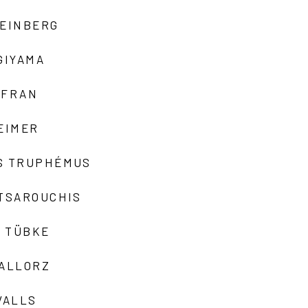
TEINBERG
GIYAMA
AFRAN
EIMER
S TRUPHÉMUS
 TSAROUCHIS
 TÜBKE
VALLORZ
VALLS