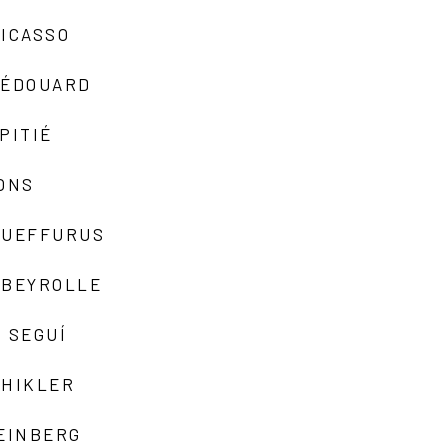
ICASSO
-ÉDOUARD
PITIÉ
ONS
QUEFFURUS
EBEYROLLE
 SEGUÍ
SHIKLER
EINBERG