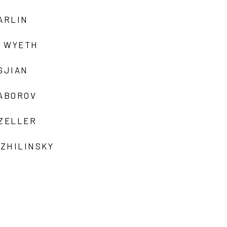
ARLIN
 WYETH
GJIAN
ZABOROV
 ZELLER
 ZHILINSKY