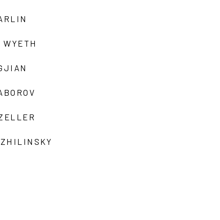
ARLIN
 WYETH
GJIAN
ZABOROV
 ZELLER
 ZHILINSKY