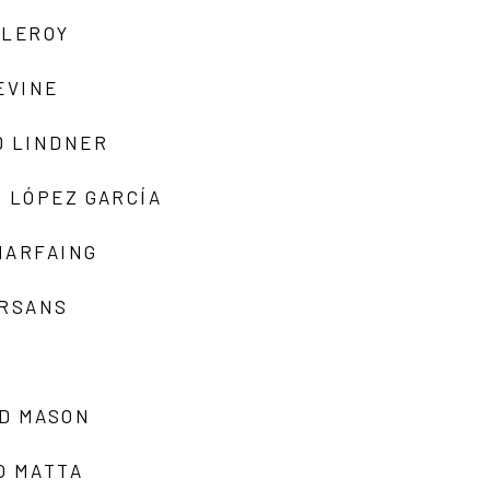
 LEROY
EVINE
D LINDNER
 LÓPEZ GARCÍA
MARFAING
ARSANS
D MASON
O MATTA