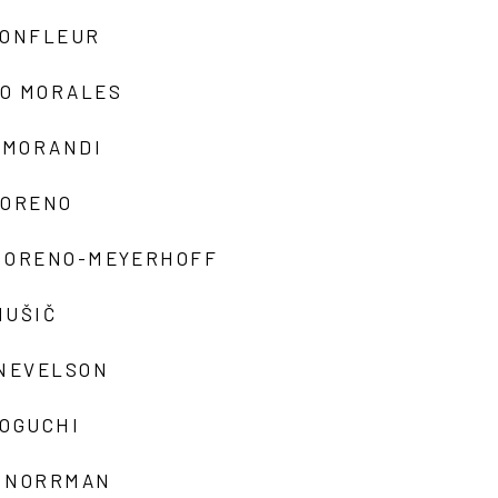
MONFLEUR
O MORALES
 MORANDI
MORENO
MORENO-MEYERHOFF
MUŠIČ
 NEVELSON
NOGUCHI
 NORRMAN