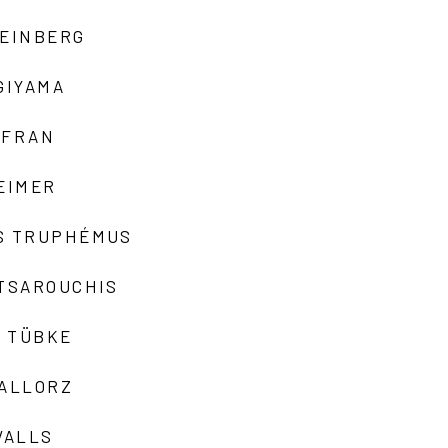
TEINBERG
GIYAMA
AFRAN
EIMER
S TRUPHÉMUS
 TSAROUCHIS
 TÜBKE
VALLORZ
VALLS