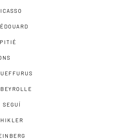
ICASSO
-ÉDOUARD
PITIÉ
ONS
QUEFFURUS
EBEYROLLE
 SEGUÍ
SHIKLER
EINBERG