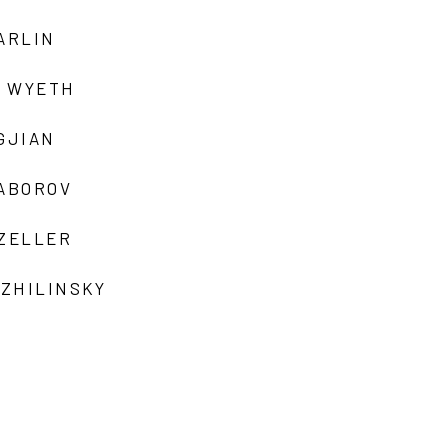
ARLIN
 WYETH
GJIAN
ZABOROV
 ZELLER
 ZHILINSKY