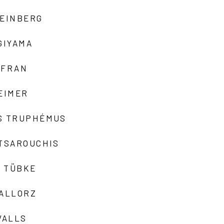
TEINBERG
GIYAMA
AFRAN
EIMER
S TRUPHÉMUS
 TSAROUCHIS
 TÜBKE
VALLORZ
VALLS