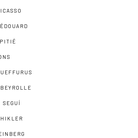
ICASSO
-ÉDOUARD
PITIÉ
ONS
QUEFFURUS
EBEYROLLE
 SEGUÍ
SHIKLER
EINBERG