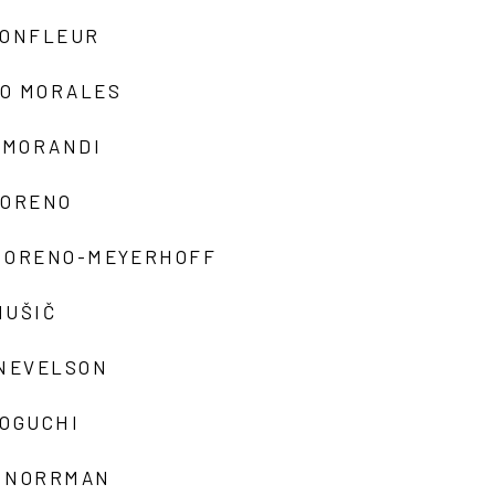
MONFLEUR
O MORALES
 MORANDI
MORENO
MORENO-MEYERHOFF
MUŠIČ
 NEVELSON
NOGUCHI
 NORRMAN