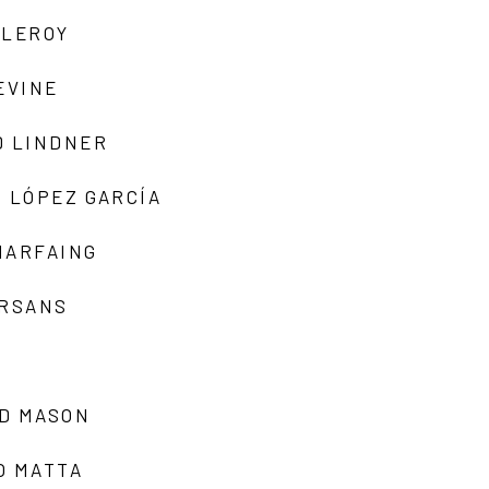
 LEROY
EVINE
D LINDNER
 LÓPEZ GARCÍA
MARFAING
ARSANS
D MASON
O MATTA