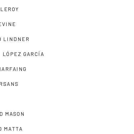
 LEROY
EVINE
D LINDNER
 LÓPEZ GARCÍA
MARFAING
ARSANS
D MASON
O MATTA