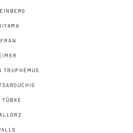
TEINBERG
GIYAMA
AFRAN
EIMER
S TRUPHÉMUS
 TSAROUCHIS
 TÜBKE
VALLORZ
VALLS