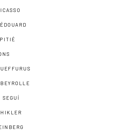
ICASSO
-ÉDOUARD
PITIÉ
ONS
QUEFFURUS
EBEYROLLE
 SEGUÍ
SHIKLER
EINBERG