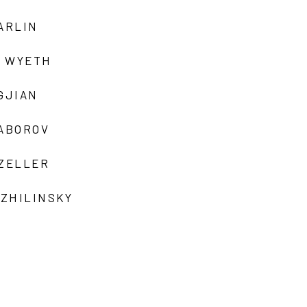
ARLIN
 WYETH
GJIAN
ZABOROV
 ZELLER
 ZHILINSKY