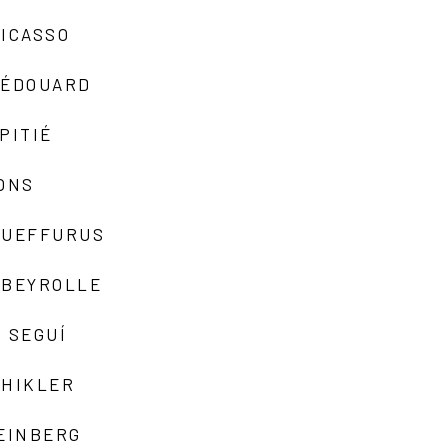
ICASSO
-ÉDOUARD
PITIÉ
ONS
QUEFFURUS
EBEYROLLE
 SEGUÍ
SHIKLER
EINBERG