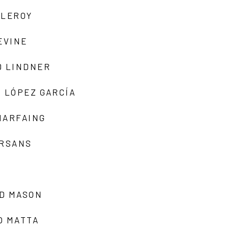
 LEROY
EVINE
D LINDNER
 LÓPEZ GARCÍA
MARFAING
ARSANS
D MASON
O MATTA