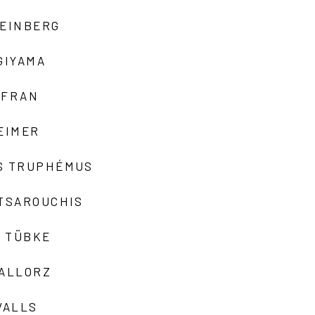
TEINBERG
GIYAMA
AFRAN
EIMER
S TRUPHÉMUS
 TSAROUCHIS
 TÜBKE
VALLORZ
VALLS