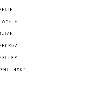
ARLIN
 WYETH
GJIAN
ZABOROV
 ZELLER
 ZHILINSKY