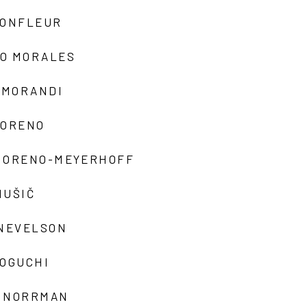
MONFLEUR
O MORALES
 MORANDI
MORENO
MORENO-MEYERHOFF
MUŠIČ
 NEVELSON
NOGUCHI
 NORRMAN