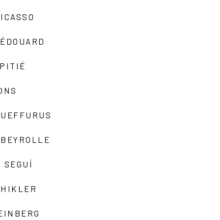
ICASSO
-ÉDOUARD
PITIÉ
ONS
QUEFFURUS
EBEYROLLE
 SEGUÍ
SHIKLER
EINBERG