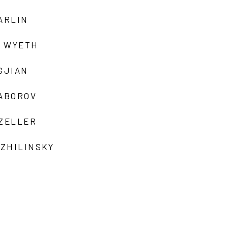
ARLIN
 WYETH
GJIAN
ZABOROV
 ZELLER
 ZHILINSKY