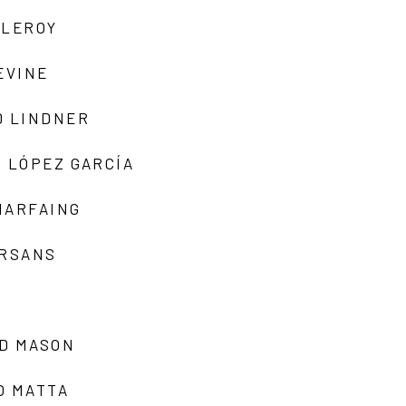
 LEROY
EVINE
D LINDNER
 LÓPEZ GARCÍA
MARFAING
ARSANS
D MASON
O MATTA