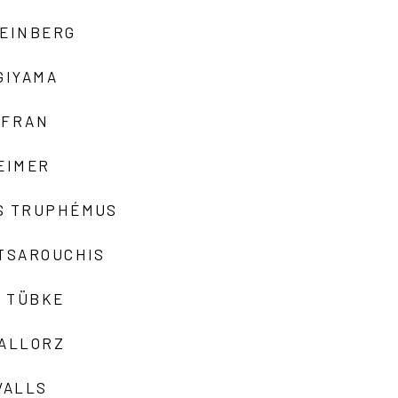
TEINBERG
GIYAMA
AFRAN
EIMER
S TRUPHÉMUS
 TSAROUCHIS
 TÜBKE
VALLORZ
VALLS