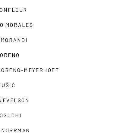
MONFLEUR
O MORALES
 MORANDI
MORENO
MORENO-MEYERHOFF
MUŠIČ
 NEVELSON
NOGUCHI
 NORRMAN