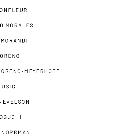
MONFLEUR
O MORALES
 MORANDI
MORENO
MORENO-MEYERHOFF
MUŠIČ
 NEVELSON
NOGUCHI
 NORRMAN