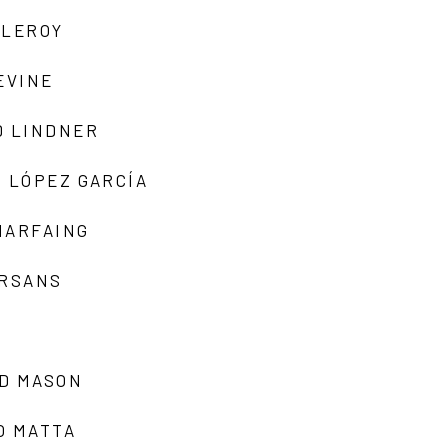
 LEROY
EVINE
D LINDNER
 LÓPEZ GARCÍA
MARFAING
ARSANS
D MASON
O MATTA