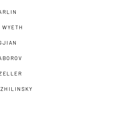
ARLIN
 WYETH
GJIAN
ZABOROV
 ZELLER
 ZHILINSKY