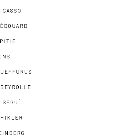
ICASSO
-ÉDOUARD
PITIÉ
ONS
QUEFFURUS
EBEYROLLE
 SEGUÍ
SHIKLER
EINBERG