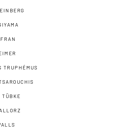
TEINBERG
GIYAMA
AFRAN
EIMER
S TRUPHÉMUS
 TSAROUCHIS
 TÜBKE
VALLORZ
VALLS