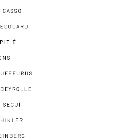
ICASSO
-ÉDOUARD
PITIÉ
ONS
QUEFFURUS
EBEYROLLE
 SEGUÍ
SHIKLER
EINBERG