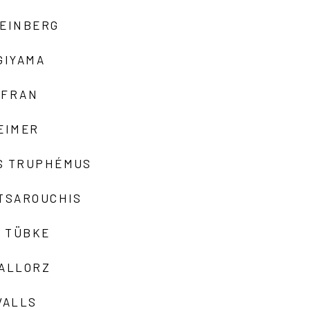
TEINBERG
GIYAMA
AFRAN
EIMER
S TRUPHÉMUS
 TSAROUCHIS
 TÜBKE
VALLORZ
VALLS