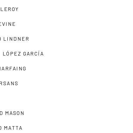
 LEROY
EVINE
D LINDNER
 LÓPEZ GARCÍA
MARFAING
ARSANS
D MASON
O MATTA