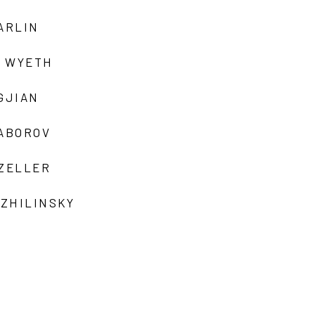
ARLIN
 WYETH
GJIAN
ZABOROV
 ZELLER
 ZHILINSKY