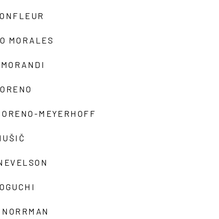
MONFLEUR
O MORALES
 MORANDI
MORENO
MORENO-MEYERHOFF
MUŠIČ
 NEVELSON
NOGUCHI
 NORRMAN