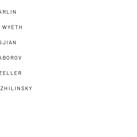
ARLIN
 WYETH
GJIAN
ZABOROV
 ZELLER
 ZHILINSKY