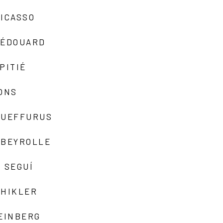
ICASSO
-ÉDOUARD
PITIÉ
ONS
QUEFFURUS
EBEYROLLE
 SEGUÍ
SHIKLER
EINBERG