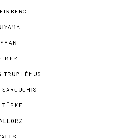
TEINBERG
GIYAMA
AFRAN
EIMER
S TRUPHÉMUS
 TSAROUCHIS
 TÜBKE
VALLORZ
VALLS