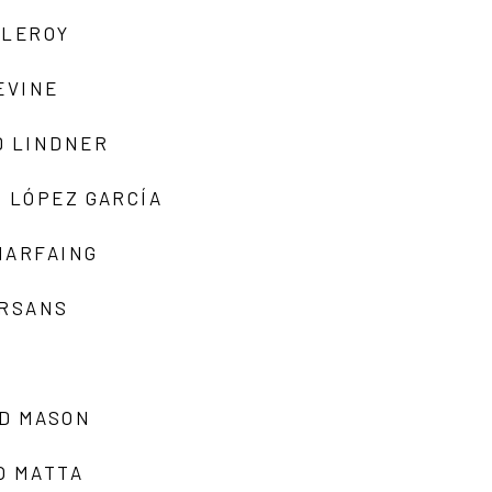
 LEROY
EVINE
D LINDNER
 LÓPEZ GARCÍA
MARFAING
ARSANS
D MASON
O MATTA