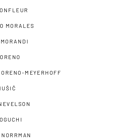
MONFLEUR
O MORALES
 MORANDI
MORENO
MORENO-MEYERHOFF
MUŠIČ
 NEVELSON
NOGUCHI
 NORRMAN