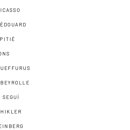
ICASSO
-ÉDOUARD
PITIÉ
ONS
QUEFFURUS
EBEYROLLE
 SEGUÍ
SHIKLER
EINBERG