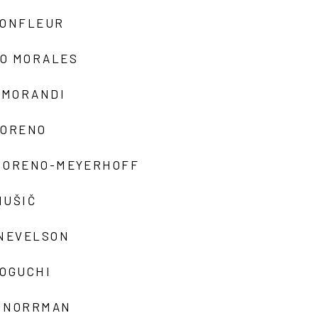
MONFLEUR
O MORALES
 MORANDI
MORENO
MORENO-MEYERHOFF
MUŠIČ
 NEVELSON
NOGUCHI
 NORRMAN