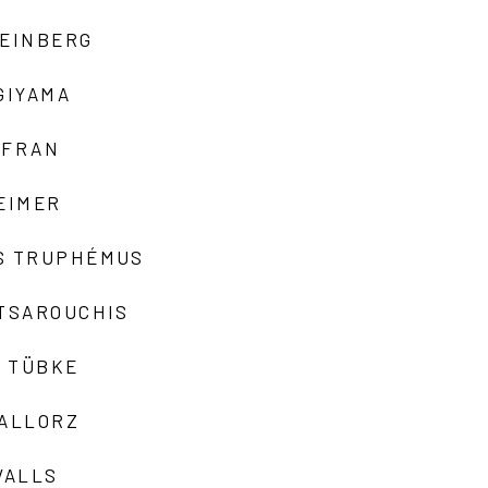
TEINBERG
GIYAMA
AFRAN
EIMER
S TRUPHÉMUS
 TSAROUCHIS
 TÜBKE
VALLORZ
VALLS