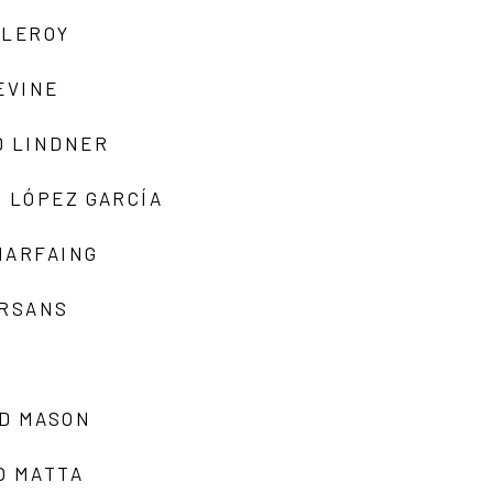
 LEROY
EVINE
D LINDNER
 LÓPEZ GARCÍA
MARFAING
ARSANS
D MASON
O MATTA