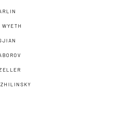
ARLIN
 WYETH
GJIAN
ZABOROV
 ZELLER
 ZHILINSKY