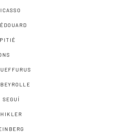
ICASSO
-ÉDOUARD
PITIÉ
ONS
QUEFFURUS
EBEYROLLE
 SEGUÍ
SHIKLER
EINBERG