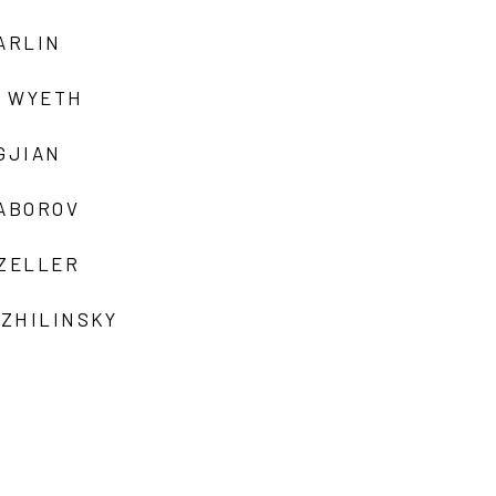
ARLIN
 WYETH
GJIAN
ZABOROV
 ZELLER
 ZHILINSKY