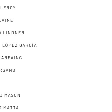
 LEROY
EVINE
D LINDNER
 LÓPEZ GARCÍA
MARFAING
ARSANS
D MASON
O MATTA