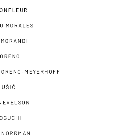
MONFLEUR
O MORALES
 MORANDI
MORENO
MORENO-MEYERHOFF
MUŠIČ
 NEVELSON
NOGUCHI
 NORRMAN