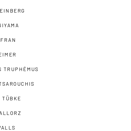
TEINBERG
GIYAMA
AFRAN
EIMER
S TRUPHÉMUS
 TSAROUCHIS
 TÜBKE
VALLORZ
VALLS