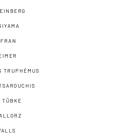
TEINBERG
GIYAMA
AFRAN
EIMER
S TRUPHÉMUS
 TSAROUCHIS
 TÜBKE
VALLORZ
VALLS