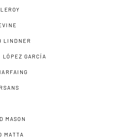
 LEROY
EVINE
D LINDNER
 LÓPEZ GARCÍA
MARFAING
ARSANS
D MASON
O MATTA