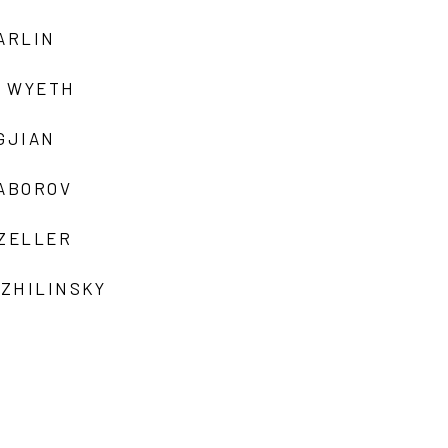
ARLIN
 WYETH
GJIAN
ZABOROV
 ZELLER
 ZHILINSKY