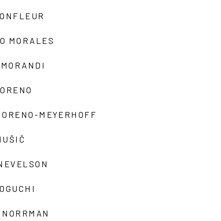
MONFLEUR
O MORALES
 MORANDI
MORENO
MORENO-MEYERHOFF
MUŠIČ
 NEVELSON
NOGUCHI
 NORRMAN