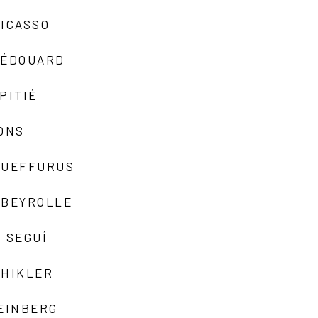
ICASSO
-ÉDOUARD
PITIÉ
ONS
QUEFFURUS
EBEYROLLE
 SEGUÍ
SHIKLER
EINBERG