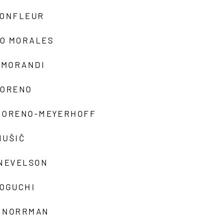
MONFLEUR
O MORALES
 MORANDI
MORENO
MORENO-MEYERHOFF
MUŠIČ
 NEVELSON
NOGUCHI
 NORRMAN