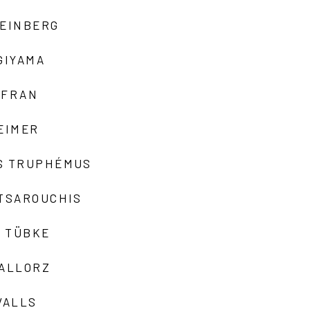
TEINBERG
GIYAMA
AFRAN
EIMER
S TRUPHÉMUS
 TSAROUCHIS
 TÜBKE
VALLORZ
VALLS