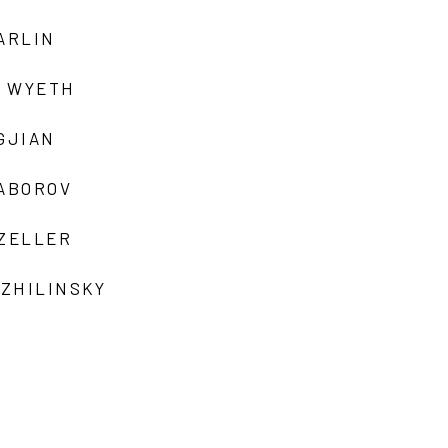
ARLIN
 WYETH
GJIAN
ZABOROV
 ZELLER
 ZHILINSKY