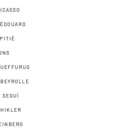
ICASSO
-ÉDOUARD
PITIÉ
ONS
QUEFFURUS
EBEYROLLE
 SEGUÍ
SHIKLER
EINBERG