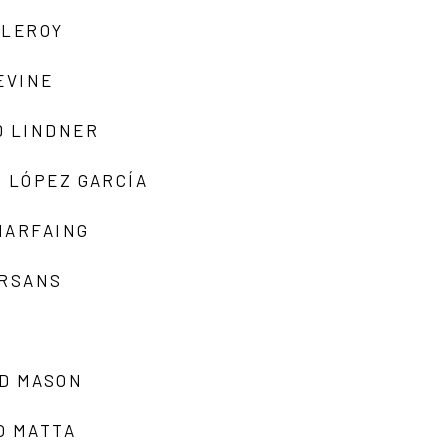
 LEROY
EVINE
D LINDNER
 LÓPEZ GARCÍA
MARFAING
ARSANS
D MASON
O MATTA