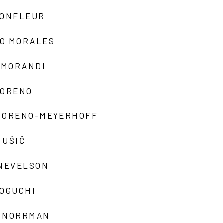
MONFLEUR
O MORALES
 MORANDI
MORENO
MORENO-MEYERHOFF
MUŠIČ
 NEVELSON
NOGUCHI
 NORRMAN