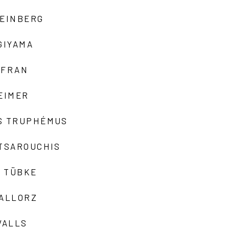
TEINBERG
GIYAMA
AFRAN
EIMER
S TRUPHÉMUS
 TSAROUCHIS
 TÜBKE
VALLORZ
VALLS