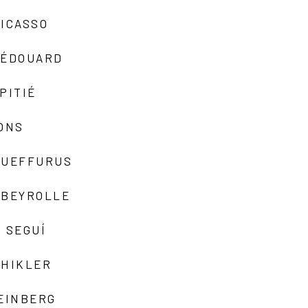
ICASSO
-ÉDOUARD
PITIÉ
ONS
QUEFFURUS
EBEYROLLE
 SEGUÍ
SHIKLER
EINBERG