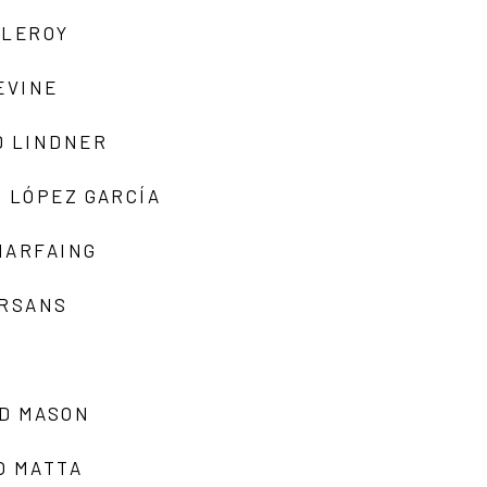
 LEROY
EVINE
D LINDNER
 LÓPEZ GARCÍA
MARFAING
ARSANS
D MASON
O MATTA