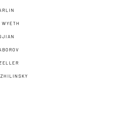
ARLIN
 WYETH
GJIAN
ZABOROV
 ZELLER
 ZHILINSKY