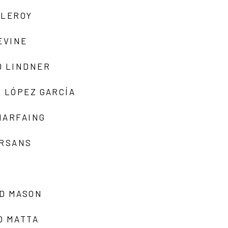
 LEROY
EVINE
D LINDNER
 LÓPEZ GARCÍA
MARFAING
ARSANS
D MASON
O MATTA