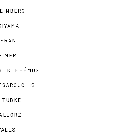
TEINBERG
GIYAMA
AFRAN
EIMER
S TRUPHÉMUS
 TSAROUCHIS
 TÜBKE
VALLORZ
VALLS