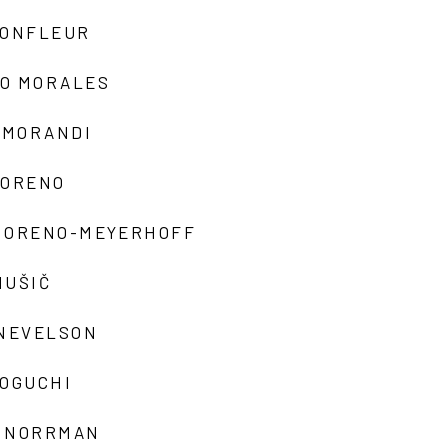
MONFLEUR
O MORALES
 MORANDI
MORENO
MORENO-MEYERHOFF
MUŠIČ
 NEVELSON
NOGUCHI
 NORRMAN