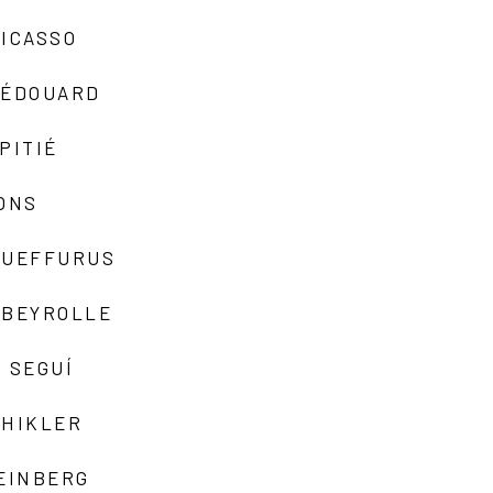
ICASSO
-ÉDOUARD
PITIÉ
ONS
QUEFFURUS
EBEYROLLE
 SEGUÍ
SHIKLER
EINBERG