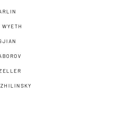
ARLIN
 WYETH
GJIAN
ZABOROV
 ZELLER
 ZHILINSKY