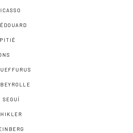
ICASSO
-ÉDOUARD
PITIÉ
ONS
QUEFFURUS
EBEYROLLE
 SEGUÍ
SHIKLER
EINBERG