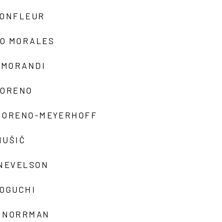
MONFLEUR
O MORALES
 MORANDI
MORENO
MORENO-MEYERHOFF
MUŠIČ
 NEVELSON
NOGUCHI
 NORRMAN