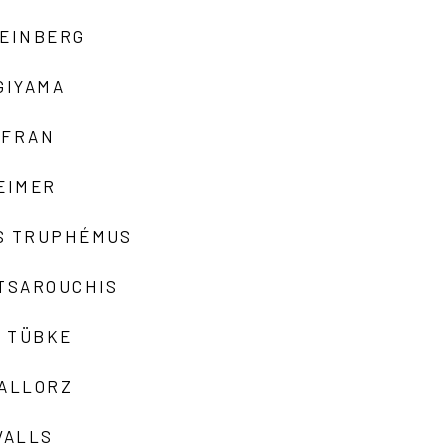
TEINBERG
GIYAMA
AFRAN
EIMER
S TRUPHÉMUS
 TSAROUCHIS
 TÜBKE
VALLORZ
VALLS