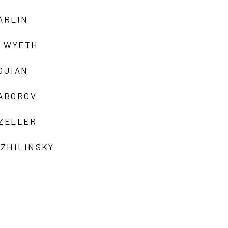
ARLIN
 WYETH
GJIAN
ZABOROV
 ZELLER
 ZHILINSKY