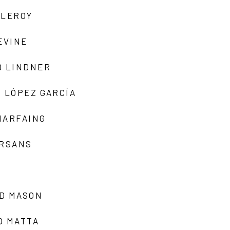
 LEROY
EVINE
D LINDNER
 LÓPEZ GARCÍA
MARFAING
ARSANS
D MASON
O MATTA