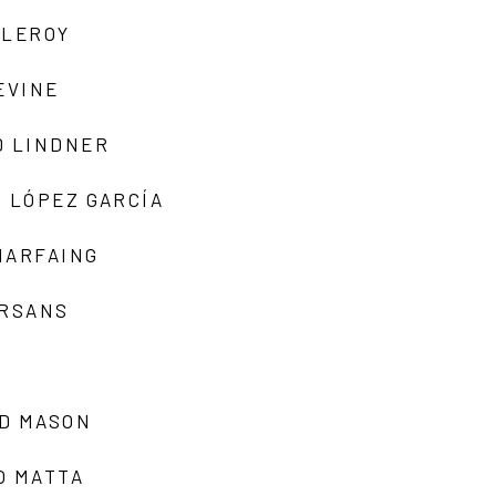
 LEROY
EVINE
D LINDNER
 LÓPEZ GARCÍA
MARFAING
ARSANS
D MASON
O MATTA