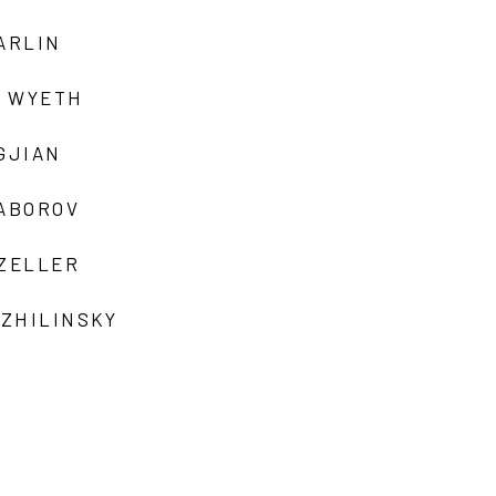
ARLIN
 WYETH
GJIAN
ZABOROV
 ZELLER
 ZHILINSKY