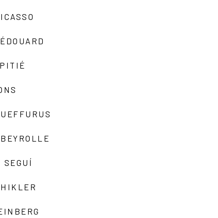
ICASSO
-ÉDOUARD
PITIÉ
ONS
QUEFFURUS
EBEYROLLE
 SEGUÍ
SHIKLER
EINBERG