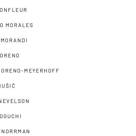
MONFLEUR
O MORALES
 MORANDI
MORENO
MORENO-MEYERHOFF
MUŠIČ
 NEVELSON
NOGUCHI
 NORRMAN