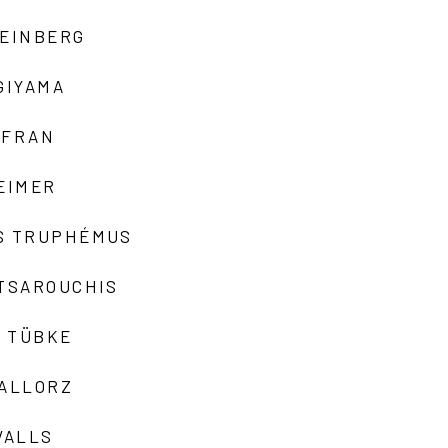
TEINBERG
GIYAMA
AFRAN
EIMER
S TRUPHÉMUS
 TSAROUCHIS
 TÜBKE
VALLORZ
VALLS